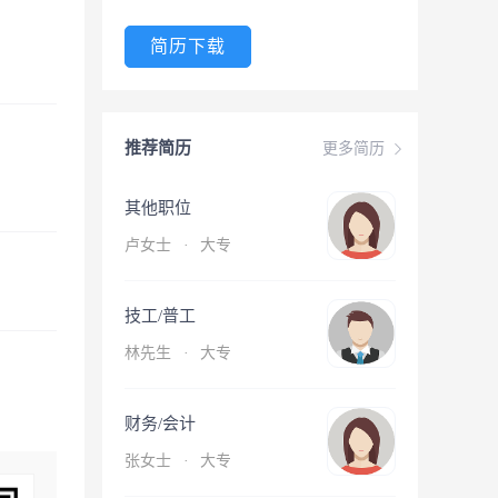
简历下载
推荐简历
更多简历
其他职位
卢女士
·
大专
技工/普工
林先生
·
大专
财务/会计
张女士
·
大专