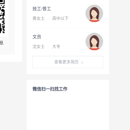
技工/普工
黄女士
·
高中以下
文员
息
沈女士
·
大专
查看更多简历
微信扫一扫找工作