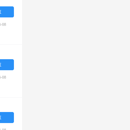
位
-08
位
-08
位