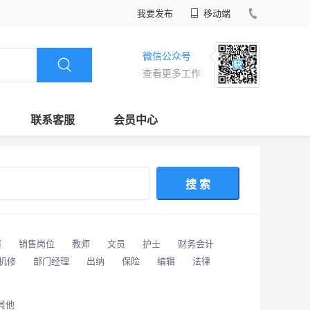
我要发布
移动端
微信公众号
查看更多工作
联系客服
会员中心
搜 索
潢
销售岗位
教师
文员
护士
财务会计
/机修
部门经理
出纳
保险
编辑
法律
其他