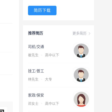
简历下载
推荐简历
更多简历
司机/交通
崔先生
·
高中以下
技工/普工
林先生
·
大专
家政/保安
邓女士
·
高中以下