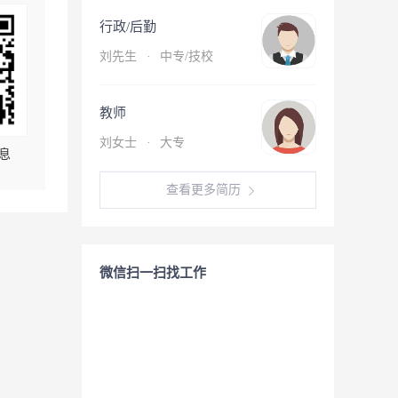
行政/后勤
刘先生
·
中专/技校
教师
刘女士
·
大专
息
查看更多简历
微信扫一扫找工作