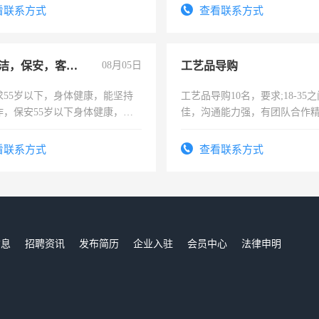
表或者有医学资质的优先，底薪
看联系方式
查看联系方式
交五险。
急招保洁，保安，客服，工程
08月05日
工艺品导购
求55岁以下，身体健康，能坚持
工艺品导购10名，要求;18-35
作，保安55岁以下身体健康，有
佳，沟通能力强，有团队合作
形象端庄，遵纪守法，无犯罪记
上进心，有工作经验者优先！
服要求45岁以下高中以上文化，
看联系方式
查看联系方式
工作认真，性格开朗有良好沟通
工程，懂水电维修。
信息
招聘资讯
发布简历
企业入驻
会员中心
法律申明
们