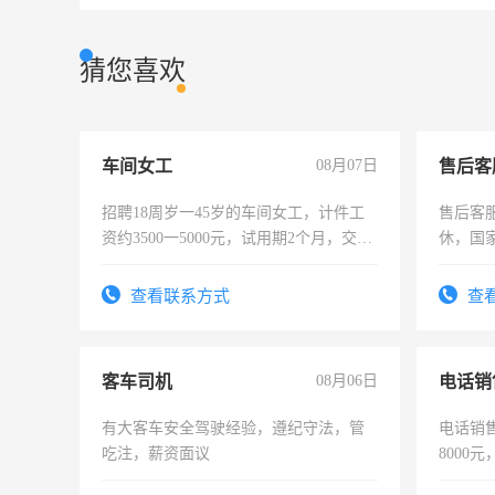
猜您喜欢
车间女工
08月07日
售后客
招聘18周岁一45岁的车间女工，计件工
售后客服
资约3500一5000元，试用期2个月，交五
休，国
险，有年薪假，年底福利
查看联系方式
查
客车司机
08月06日
电话销
有大客车安全驾驶经验，遵纪守法，管
电话销售
吃注，薪资面议
8000