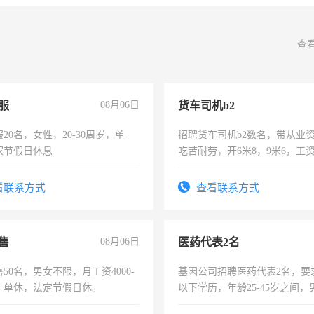
查
服
08月06日
货车司机b2
20名，女性，20-30周岁，单
招聘货车司机b2数名，带从业
家节假日休息
吃苦耐劳，开6米8，9米6，工
看联系方式
查看联系方式
售
08月06日
医药代表2名
50名，男女不限，月工资4000-
基因公司招聘医药代表2名，要
元，单休，法定节假日休。
以下学历，年龄25-45岁之间，
可，需要具有营销经验，从事