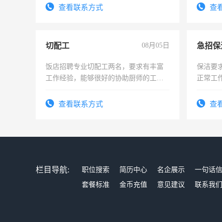
查看联系方式
查
切配工
08月05日
饭店招聘专业切配工两名，要求有丰富
保洁要
工作经验，能够很好的协助厨师的工
正常工
作。包吃住，每月有公休，工资3500-
责任心
4500。
录，客
查看联系方式
查
懂电脑
能力，
栏目导航:
职位搜索
简历中心
名企展示
一句话
套餐标准
金币充值
意见建议
联系我