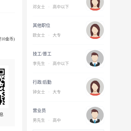
邓女士
·
高中以下
其他职位
欧女士
·
大专
10金币)
技工/普工
李先生
·
高中以下
行政/后勤
钟女士
·
大专
营业员
息
男先生
·
高中