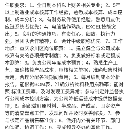
任职要求：1。全日制本科以上财务相关专业；2。5年
以上制造业成本核算工作经验，熟悉成本核算、成本控
制、成本分析；3。有财务软件使用经验，熟悉用友供
应链系统者优先；4。电脑操作熟练，EXCEL技能突
出；5。良好的沟通技巧，有责任心，细致，执行力
强，具团队合作精神；6。会计中级职称优先。7。工作
地点：重庆永川区岗位职责：1。建立健全与公司成本
核算有关的各项规章制度；2。负责做好标准或定额成
本测算；3。负责公司年度成本预算；4。熟悉生产工
艺，准确核算产品成本，审核相关单据，准确归集材料
费用，合理分配各项期间费用；5。每月编制成本分析
报告，能根据BOM表，准确分析物料耗用损耗率；能对
照 标准工费率，及时发现工费异常；参与制定并监督执
行公司成本控制方案，为公司降低运营成本提供数据支
持；6。组织做好原材料、半成品、产成品、固定资产
等的清查盘点工作，发现问题并及时妥善解决；7。参
与核定产品销售基准价；8。做好内外有关环节、部门
的沟通、协调工作；9。完成领导交办的其他工作。